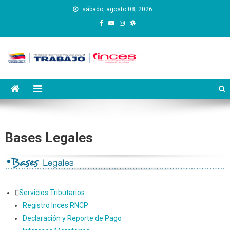
Saltar
sábado, agosto 08, 2026
al
contenido
Instituto Nacional de
Inces
Capacitación y Educación
Socialista
Bases Legales
Servicios Tributarios
Registro Inces RNCP
Declaración y Reporte de Pago