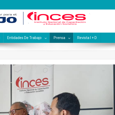
pacitación y Educación Socialis
Entidades De Trabajo
Prensa
Revista I + D