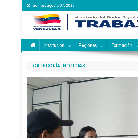
Saltar
viernes, agosto 07, 2026
al
contenido
Instituto Nacional de Ca
Inces
Institución
Regiones
Formación
CATEGORÍA:
NOTICIAS