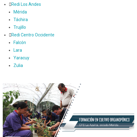
Redi Los Andes
Mérida
Táchira
Trujillo
Redi Centro Occidente
Falcón
Lara
Yaracuy
Zulia