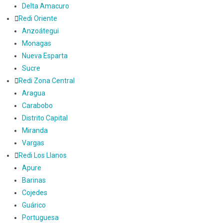
Delta Amacuro
Redi Oriente
Anzoátegui
Monagas
Nueva Esparta
Sucre
Redi Zona Central
Aragua
Carabobo
Distrito Capital
Miranda
Vargas
Redi Los Llanos
Apure
Barinas
Cojedes
Guárico
Portuguesa