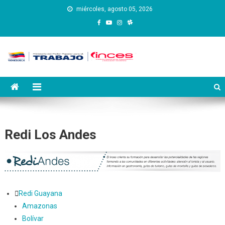
Saltar
miércoles, agosto 05, 2026
al
contenido
Instituto Nacional de
Inces
Capacitación y Educación
Socialista
Redi Los Andes
Redi Guayana
Amazonas
Bolívar