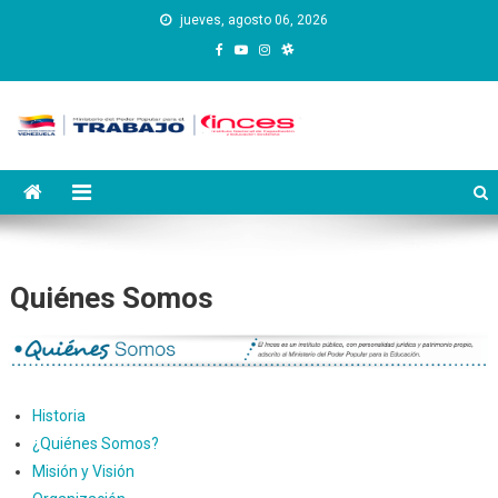
Saltar
jueves, agosto 06, 2026
al
contenido
Instituto Nacional de
Inces
Capacitación y Educación
Socialista
Quiénes Somos
Historia
¿Quiénes Somos?
Misión y Visión