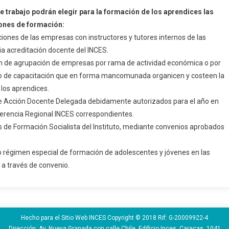
e trabajo podrán elegir para la formación de los aprendices las
ones de formación:
aciones de las empresas con instructores y tutores internos de las
a acreditación docente del INCES.
 de agrupación de empresas por rama de actividad económica o por
o de capacitación que en forma mancomunada organicen y costeen la
los aprendices.
de Acción Docente Delegada debidamente autorizados para el año en
Gerencia Regional INCES correspondientes.
s de Formación Socialista del Instituto, mediante convenios aprobados
o régimen especial de formación de adolescentes y jóvenes en las
a través de convenio.
Hecho para el Sitio Web INCES Copyright © 2018 Rif: G-20009922-4
Dirección: Av. Nueva Granada con calle Chile, Edificio Inces. Caracas. 1041