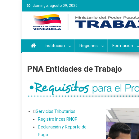
Saltar
domingo, agosto 09, 2026
al
contenido
Instituto Nacional de Ca
Inces
Institución
Regiones
Formación
PNA Entidades de Trabajo
Servicios Tributarios
Registro Inces RNCP
Declaración y Reporte de
Pago