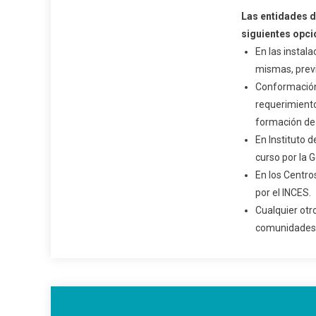
Las entidades d
siguientes opci
En las instal
mismas, previ
Conformación
requerimient
formación de 
En Instituto 
curso por la 
En los Centro
por el INCES.
Cualquier otr
comunidades 