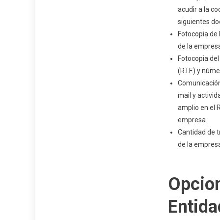
acudir a la co
siguientes d
Fotocopia de R
de la empresa
Fotocopia del
(R.I.F.) y núm
Comunicación 
mail y activi
amplio en el 
empresa.
Cantidad de t
de la empresa
Opcio
Entida