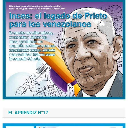
EL APRENDIZ N°17