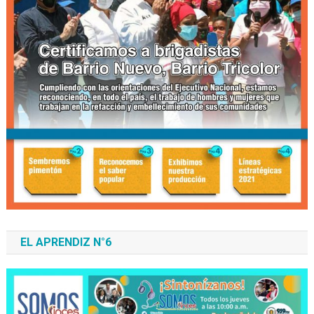
EL APRENDIZ N°6