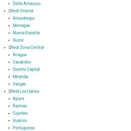
Delta Amacuro
Redi Oriente
Anzoátegui
Monagas
Nueva Esparta
Sucre
Redi Zona Central
Aragua
Carabobo
Distrito Capital
Miranda
Vargas
Redi Los Llanos
Apure
Barinas
Cojedes
Guárico
Portuguesa