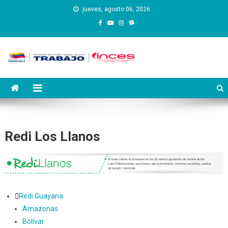
Saltar
jueves, agosto 06, 2026
al
contenido
Instituto Nacional de
Inces
Capacitación y Educación
Socialista
Redi Los Llanos
Redi Guayana
Amazonas
Bolívar