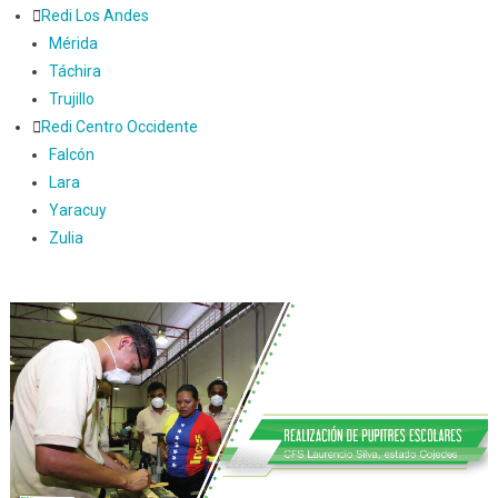
Redi Los Andes
Mérida
Táchira
Trujillo
Redi Centro Occidente
Falcón
Lara
Yaracuy
Zulia