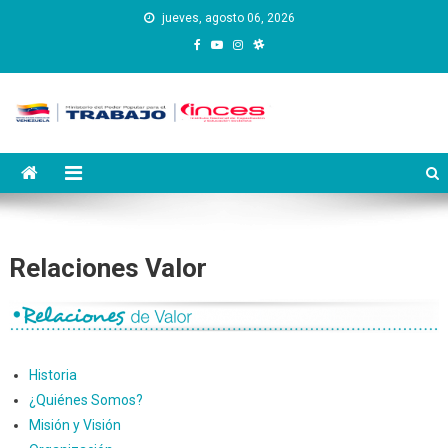
Saltar
jueves, agosto 06, 2026
al
contenido
Instituto Nacional de
Inces
Capacitación y Educación
Socialista
Relaciones Valor
Historia
¿Quiénes Somos?
Misión y Visión