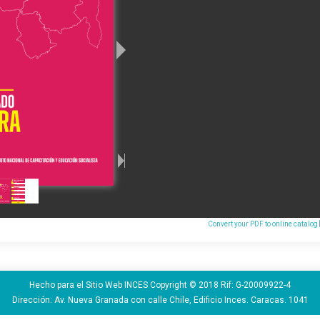
Convert your PDF to online catalog
Hecho para el Sitio Web INCES Copyright © 2018 Rif: G-20009922-4
Dirección: Av. Nueva Granada con calle Chile, Edificio Inces. Caracas. 1041