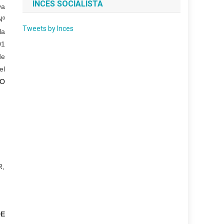
INCES SOCIALISTA
va
Nº
Tweets by Inces
la
01
de
el
TO
R,
DE