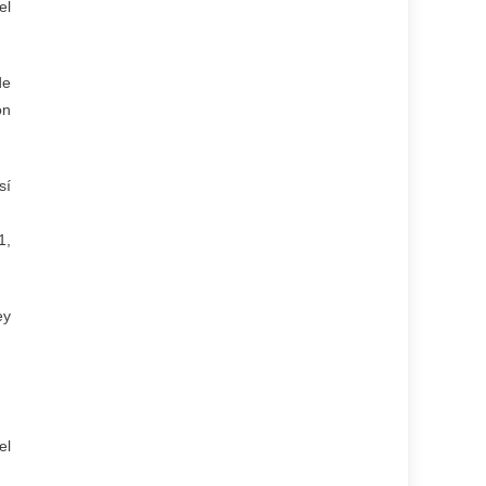
el
de
ón
sí
1,
ey
el