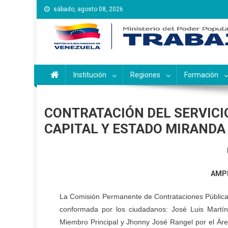
Saltar
sábado, agosto 08, 2026
al
contenido
Instituto Nacional de Ca
Inces
Institución
Regiones
Formación
CONTRATACIÓN DEL SERVICIO
CAPITAL Y ESTADO MIRANDA
AMPL
La Comisión Permanente de Contrataciones Públicas 
conformada por los ciudadanos: José Luis Martíne
Miembro Principal y Jhonny José Rangel por el Áre