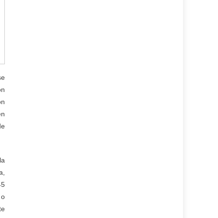
se
on
ón
en
de
la
a,
45
 o
te