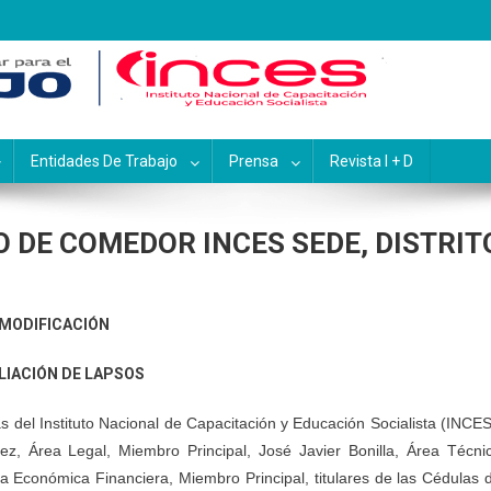
pacitación y Educación Socialis
Entidades De Trabajo
Prensa
Revista I + D
 DE COMEDOR INCES SEDE, DISTRIT
MODIFICACIÓN
IACIÓN DE LAPSOS
del Instituto Nacional de Capacitación y Educación Socialista (INCES
z, Área Legal, Miembro Principal, José Javier Bonilla, Área Técni
a Económica Financiera, Miembro Principal, titulares de las Cédulas 