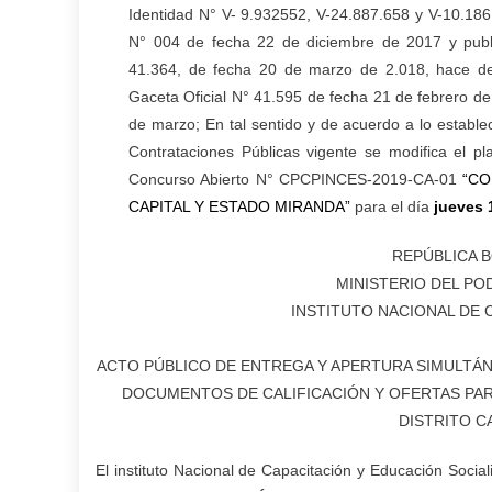
Identidad N° V- 9.932552, V-24.887.658 y V-10.186
N° 004 de fecha 22 de diciembre de 2017 y publi
41.364, de fecha 20 de marzo de 2.018, hace del
Gaceta Oficial N° 41.595 de fecha 21 de febrero de
de marzo; En tal sentido y de acuerdo a lo estable
Contrataciones Públicas vigente se modifica el pl
Concurso Abierto N° CPCPINCES-2019-CA-01
“CO
CAPITAL Y ESTADO MIRANDA”
para el día
jueves 1
REPÚBLICA B
MINISTERIO DEL PO
INSTITUTO NACIONAL DE 
ACTO PÚBLICO DE ENTREGA Y APERTURA SIMULTÁN
DOCUMENTOS DE CALIFICACIÓN Y OFERTAS PAR
DISTRITO C
El instituto Nacional de Capacitación y Educación Social