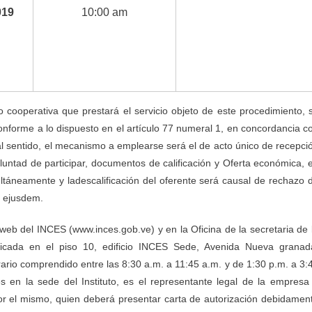
019
10:00 am
 cooperativa que prestará el servicio objeto de este procedimiento, 
conforme a lo dispuesto en el artículo 77 numeral 1, en concordancia c
tal sentido, el mecanismo a
emplearse será el de acto único de recepci
luntad de participar, documentos de calificación y Oferta económica,
multáneamente y ladescalificación del oferente será causal de rechazo 
, ejusdem.
 web del INCES (www.inces.gob.ve) y en la Oficina de la secretaria de 
icada en el piso 10, edificio INCES Sede, Avenida Nueva granad
orario comprendido entre las 8:30 a.m. a 11:45 a.m. y de 1:30 p.m. a 3:
es en la sede del Instituto, es el representante legal de la empresa
or el mismo, quien deberá presentar carta de autorización debidamen