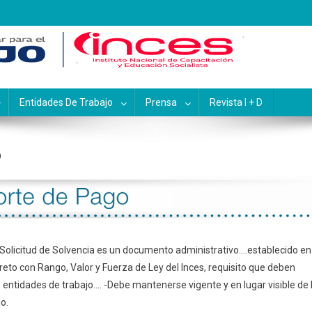
pacitación y Educación Socialis
Entidades De Trabajo
Prensa
Revista I + D
o
 Solicitud de Solvencia es un documento administrativo....establecido en
creto con Rango, Valor y Fuerza de Ley del Inces, requisito que deben
 entidades de trabajo.... -Debe mantenerse vigente y en lugar visible de 
o.