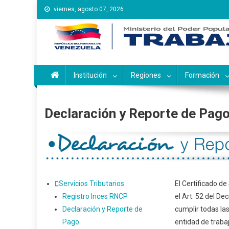
Saltar
viernes, agosto 07, 2026
al
contenido
Instituto Nacional de Ca
Inces
Institución
Regiones
Formación
Declaración y Reporte de Pag
Servicios Tributarios
El Certificado de
Registro Inces RNCP
el Art. 52 del De
Declaración y Reporte de
cumplir todas las
Pago
entidad de trabaj