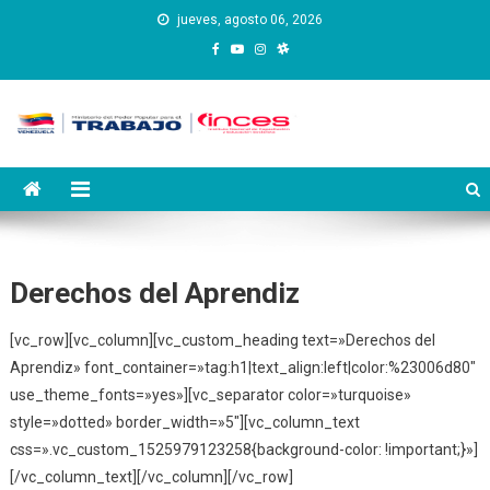
Saltar
jueves, agosto 06, 2026
al
contenido
Instituto Nacional de
Inces
Capacitación y Educación
Socialista
Derechos del Aprendiz
[vc_row][vc_column][vc_custom_heading text=»Derechos del
Aprendiz» font_container=»tag:h1|text_align:left|color:%23006d80″
use_theme_fonts=»yes»][vc_separator color=»turquoise»
style=»dotted» border_width=»5″][vc_column_text
css=».vc_custom_1525979123258{background-color: !important;}»]
[/vc_column_text][/vc_column][/vc_row]