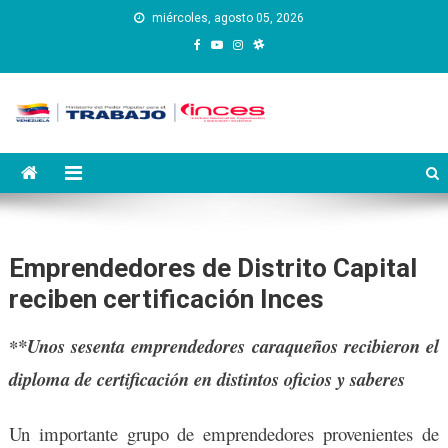
Saltar
miércoles, agosto 05, 2026
al
contenido
Instituto Nacional de
Inces
Capacitación y Educación
Socialista
Emprendedores de Distrito Capital
reciben certificación Inces
*Unos sesenta emprendedores caraqueños recibieron el
*
diploma de certificación en distintos oficios y saberes
Un importante grupo de emprendedores provenientes de