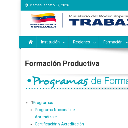
Saltar
viernes, agosto 07, 2026
al
contenido
Instituto Nacional de Ca
Inces
Institución
Regiones
Formación
Formación Productiva
Programas
Programa Nacional de
Aprendizaje
Certificación y Acreditación