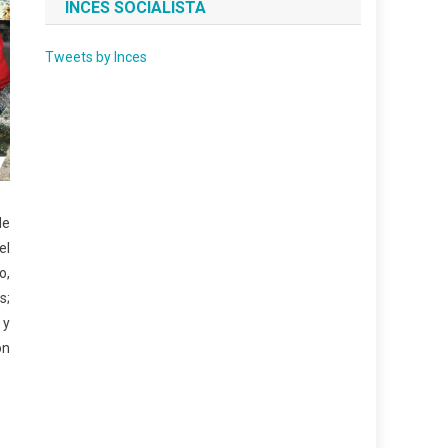
INCES SOCIALISTA
Tweets by Inces
de
el
o,
s;
 y
ón