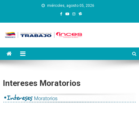
Saltar
miércoles, agosto 05, 2026
al
contenido
Instituto Nacional de
Inces
Capacitación y Educación
Socialista
Intereses Moratorios