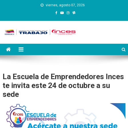
Saltar
viernes, agosto 07, 2026
al
contenido
Instituto Nacional de
Inces
Capacitación y Educación
Socialista
La Escuela de Emprendedores Inces
te invita este 24 de octubre a su
sede