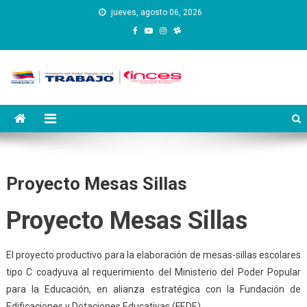
Saltar
jueves, agosto 06, 2026
al
contenido
Instituto Nacional de
Inces
Capacitación y Educación
Socialista
Proyecto Mesas Sillas
Proyecto Mesas Sillas
El proyecto productivo para la elaboración de mesas-sillas escolares
tipo C coadyuva al requerimiento del Ministerio del Poder Popular
para la Educación, en alianza estratégica con la Fundación de
Edificaciones y Dotaciones Educativas (FEDE).