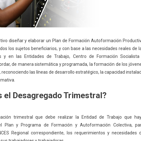
tivo diseñar y elaborar un Plan de Formación Autoformación Producti
dos los sujetos beneficiarios, y con base a las necesidades reales de l
as y en las Entidades de Trabajo, Centro de Formación Socialista
rdar, de manera sistemática y programada, la formación de los jóven
 reconociendo las líneas de desarrollo estratégico, la capacidad instala
rmativa.
s el Desagregado Trimestral?
icación trimestral que debe realizar la Entidad de Trabajo que ha
el Plan y Programa de Formación y Autoformación Colectiva, pa
 INCES Regional correspondiente, los requerimientos y necesidades 
sus trabajadores y trabajadoras.