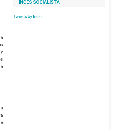
INCES SOCIALISTA
Tweets by Inces
va
as
 y
es
da
ya
ra
de