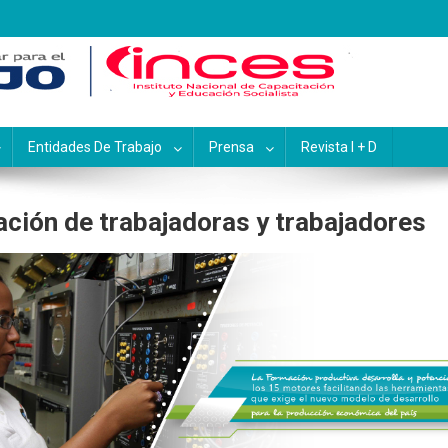
pacitación y Educación Socialis
Entidades De Trabajo
Prensa
Revista I + D
ción de trabajadoras y trabajadores