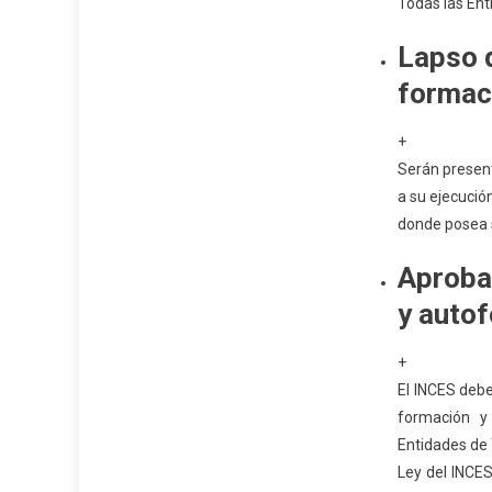
Todas las Ent
Lapso d
formac
+
Serán present
a su ejecució
donde posea s
Aproba
y autof
+
El INCES debe
formación y 
Entidades de 
Ley del INCES