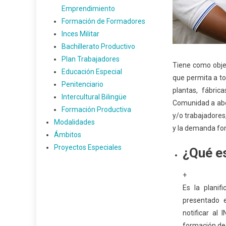
Emprendimiento
Formación de Formadores
Inces Militar
Bachillerato Productivo
Plan Trabajadores
Tiene como obje
Educación Especial
que permita a to
Penitenciario
plantas, fábric
Intercultural Bilingüe
Comunidad a abo
Formación Productiva
y/o trabajadores,
Modalidades
y la demanda fo
Ámbitos
Proyectos Especiales
¿Qué e
+
Es la planif
presentado 
notificar al
formación de 