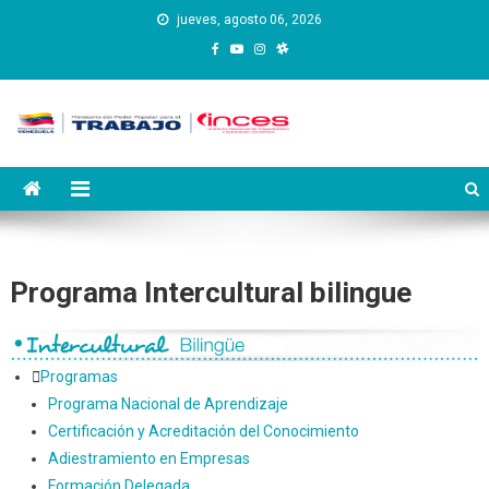
Saltar
jueves, agosto 06, 2026
al
contenido
Instituto Nacional de
Inces
Capacitación y Educación
Socialista
Programa Intercultural bilingue
Programas
Programa Nacional de Aprendizaje
Certificación y Acreditación del Conocimiento
Adiestramiento en Empresas
Formación Delegada