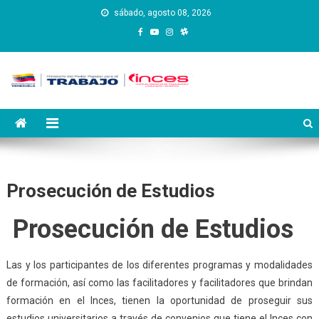
Saltar
sábado, agosto 08, 2026
al
contenido
Instituto Nacional de
Inces
Capacitación y Educación
Socialista
Prosecución de Estudios
Prosecución de Estudios
Las y los participantes de los diferentes programas y modalidades
de formación, así como las facilitadores y facilitadores que brindan
formación en el Inces, tienen la oportunidad de proseguir sus
estudios universitarios a través de convenios que tiene el Inces con