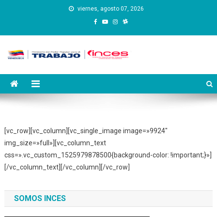
Saltar
viernes, agosto 07, 2026
al
contenido
Instituto Nacional de
Inces
Capacitación y Educación
Socialista
[vc_row][vc_column][vc_single_image image=»9924″
img_size=»full»][vc_column_text
css=».vc_custom_1525979878500{background-color: !important;}»]
[/vc_column_text][/vc_column][/vc_row]
SOMOS INCES