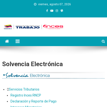
Saltar
viernes, agosto 07, 2026
al
contenido
Instituto Nacional de
Inces
Capacitación y Educación
Socialista
Solvencia Electrónica
Servicios Tributarios
Registro Inces RNCP
Declaración y Reporte de Pago