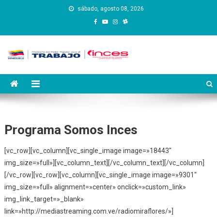
Saltar
sábado, agosto 08, 2026
al
contenido
Instituto Nacional de
Inces
Capacitación y Educación
Socialista
Programa Somos Inces
[vc_row][vc_column][vc_single_image image=»18443″
img_size=»full»][vc_column_text][/vc_column_text][/vc_column]
[/vc_row][vc_row][vc_column][vc_single_image image=»9301″
img_size=»full» alignment=»center» onclick=»custom_link»
img_link_target=»_blank»
link=»http://mediastreaming.com.ve/radiomiraflores/»]