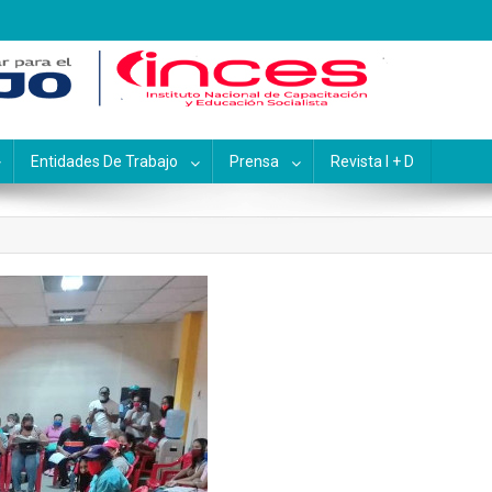
pacitación y Educación Socialis
Entidades De Trabajo
Prensa
Revista I + D