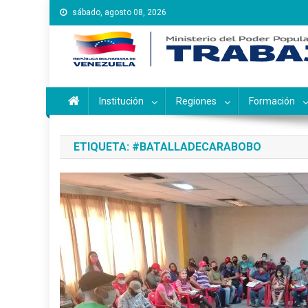
Saltar
sábado, agosto 08, 2026
al
contenido
Instituto Nacional de Ca
Inces
Institución
Regiones
Formación
ETIQUETA:
#BATALLADECARABOBO