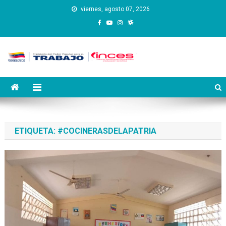
Saltar
viernes, agosto 07, 2026
al
contenido
Instituto Nacional de
Inces
Capacitación y Educación
Socialista
ETIQUETA:
#COCINERASDELAPATRIA