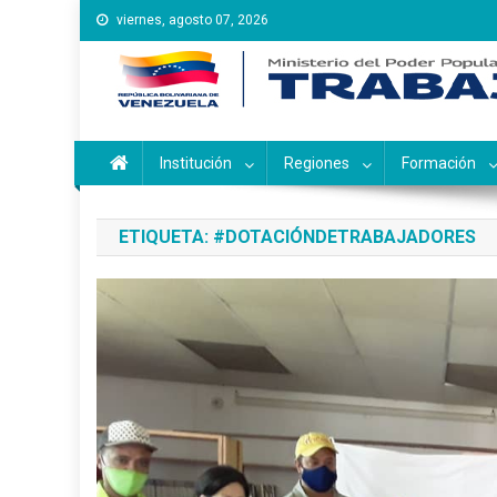
Saltar
viernes, agosto 07, 2026
al
contenido
Instituto Nacional de Ca
Inces
Institución
Regiones
Formación
ETIQUETA:
#DOTACIÓNDETRABAJADORES