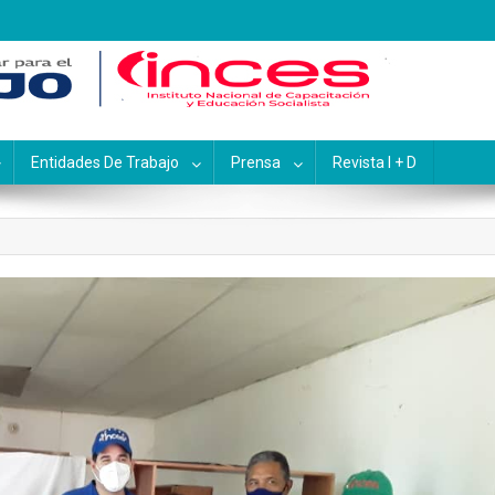
pacitación y Educación Socialis
Entidades De Trabajo
Prensa
Revista I + D