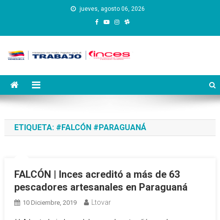
Saltar
jueves, agosto 06, 2026
al
contenido
Instituto Nacional de
Inces
Capacitación y Educación
Socialista
ETIQUETA:
#FALCÓN #PARAGUANÁ
FALCÓN | Inces acreditó a más de 63
pescadores artesanales en Paraguaná
Ltovar
10 Diciembre, 2019