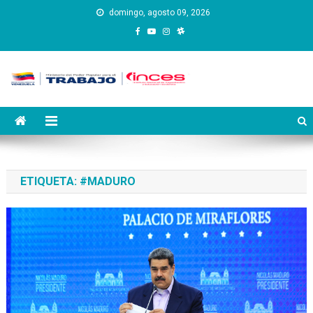
Saltar
domingo, agosto 09, 2026
al
contenido
Instituto Nacional de
Inces
Capacitación y Educación
Socialista
ETIQUETA:
#MADURO