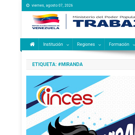
Saltar
viernes, agosto 07, 2026
al
contenido
Instituto Nacional de Ca
Inces
Institución
Regiones
Formación
ETIQUETA:
#MIRANDA