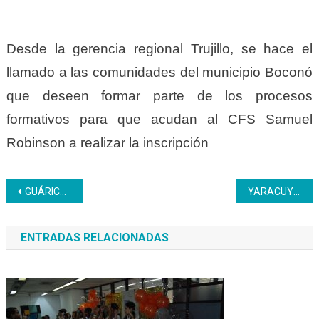
Desde la gerencia regional Trujillo, se hace el
llamado a las comunidades del municipio Boconó
que deseen formar parte de los procesos
formativos para que acudan al CFS Samuel
Robinson a realizar la inscripción
Navegación
GUÁRICO | Jóvenes: vanguardia de la Revolución Bolivariana
YARACUY | En el Inces se optimizan las ambientes de aprendizajes
de
ENTRADAS RELACIONADAS
entradas