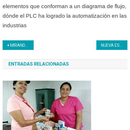
elementos que conforman a un diagrama de flujo,
dónde el PLC ha logrado la automatización en las
industrias
Navegación
MIRANDA | Inces realizó conversatorio de los derechos sexuales, humanos y reproductivos
NUEVA ESPARTA | Charla «Hipertensión Arterial en el Ámbito Laboral» concientiza a trabajadores del Inces
de
ENTRADAS RELACIONADAS
entradas