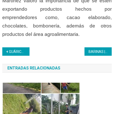
Martínez valoró la importancia de que se estén
exportando productos hechos por
emprendedores como, cacao elaborado,
chocolates, bombonería, además de otros
productos del área agroalimentaria.
Navegación
GUÁRICO | Inces lanza nueva App para potenciar la formación técnica profesional en el país
BARINAS | Inces Barinas culmina exitosamente el plan vacacional 2024 para los hijos de sus trabajadores
de
ENTRADAS RELACIONADAS
entradas