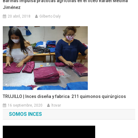
Barinas impulsa prácticas agrícolas en el liceo Rafael Medina
Jiménez
20 abril, 2018
Gilberto Daly
TRUJILLO | Inces diseña y fabrica 211 quimonos quirúrgicos
16 septiembre, 2020
ltovar
SOMOS INCES