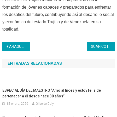
formación de jóvenes capaces y preparados para enfrentar
los desafíos del futuro, contribuyendo así al desarrollo social
y económico del estado Trujillo y de Venezuela en su
totalidad.
Navegación
ARAGUA | Inces impulsa el cultivo de hortalizas para el desarrollo comunitario
GUÁRICO | Inicia nuevo año escolar 2024-2025 en el liceo Inces
de
ENTRADAS RELACIONADAS
entradas
ESPECIAL DÍA DEL MAESTRO “Amo al Inces y estoy feliz de
pertenecer a él desde hace 30 años”
15 enero, 2020
Gilberto Daly