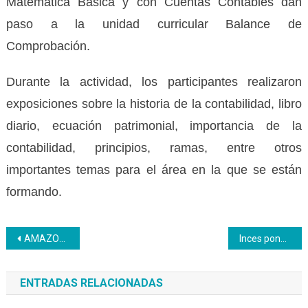
Matemática Básica y con Cuentas Contables dan
paso a la unidad curricular Balance de
Comprobación.
Durante la actividad, los participantes realizaron
exposiciones sobre la historia de la contabilidad, libro
diario, ecuación patrimonial, importancia de la
contabilidad, principios, ramas, entre otros
importantes temas para el área en la que se están
formando.
Navegación
AMAZONAS | Se celebró encuentro estratégico entre el PNA y las entidades públicas del Estado Amazonas
Inces pone el práctica el método autobiográfico en sus comunidades de aprendizaje
de
ENTRADAS RELACIONADAS
entradas