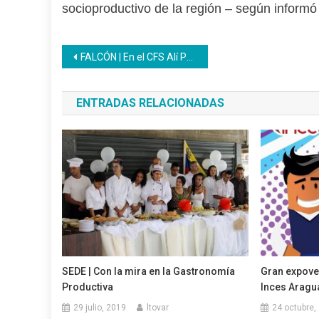
socioproductivo de la región – según inform
Navegación
FALCÓN | En el CFS Alí Primera 80 jóvenes se forman para fortalecer el motor industrial
de
ENTRADAS RELACIONADAS
entradas
SEDE | Con la mira en la Gastronomía
Gran expove
Productiva
Inces Aragu
29 julio, 2019
ltovar
24 octubre,