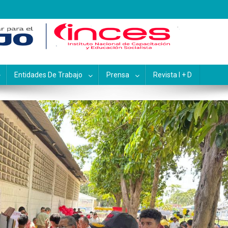
pacitación y Educación Socialis
Entidades De Trabajo
Prensa
Revista I + D