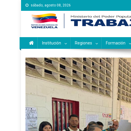
Saltar
sábado, agosto 08, 2026
al
contenido
Instituto Nacional de Ca
Inces
Institución
Regiones
Formación