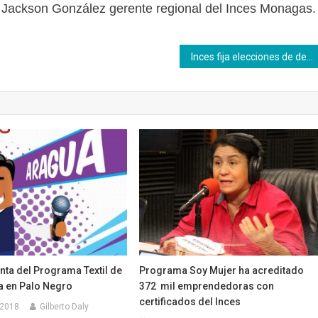
ó Jackson González gerente regional del Inces Monagas.
Inces fija elecciones de delegados de prevención para abril
nta del Programa Textil de
Programa Soy Mujer ha acreditado
a en Palo Negro
372 mil emprendedoras con
certificados del Inces
 2018
Gilberto Daly