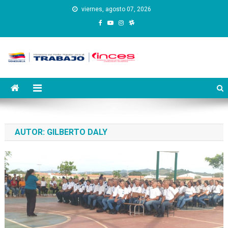
Saltar
viernes, agosto 07, 2026
al
contenido
Instituto Nacional de
Inces
Capacitación y Educación
Socialista
AUTOR:
GILBERTO DALY