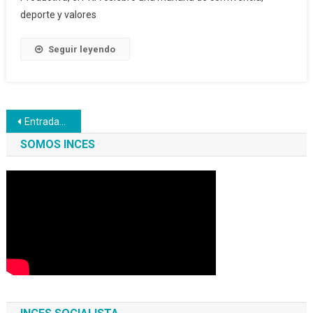
deporte y valores
Seguir leyendo
Navegación
Entradas anteriores
de
SOMOS INCES
entradas