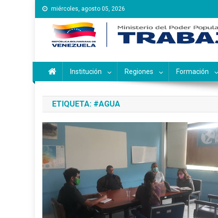
Saltar
miércoles, agosto 05, 2026
al
contenido
Instituto Nacional de Ca
Inces
Institución
Regiones
Formación
ETIQUETA:
#AGUA