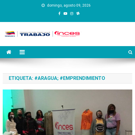
Saltar
domingo, agosto 09, 2026
al
contenido
Instituto Nacional de
Inces
Capacitación y Educación
Socialista
ETIQUETA:
#ARAGUA; #EMPRENDIMIENTO