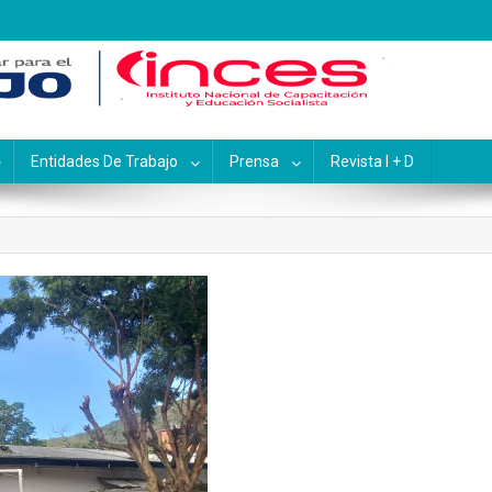
pacitación y Educación Socialis
Entidades De Trabajo
Prensa
Revista I + D