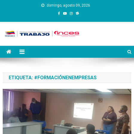
Saltar
domingo, agosto 09, 2026
al
contenido
Instituto Nacional de
Inces
Capacitación y Educación
Socialista
ETIQUETA:
#FORMACIÓNENEMPRESAS