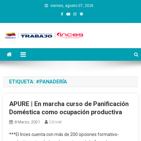
Saltar
viernes, agosto 07, 2026
al
contenido
Instituto Nacional de
Inces
Capacitación y Educación
Socialista
ETIQUETA:
#PANADERÍA
APURE | En marcha curso de Panificación
Doméstica como ocupación productiva
Ltovar
8 Marzo, 2021
***El Inces cuenta con más de 200 opciones formativo-