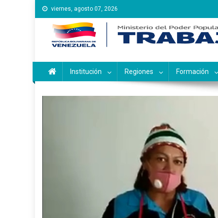
Saltar
viernes, agosto 07, 2026
al
contenido
Instituto Nacional de Ca
Inces
Institución
Regiones
Formación