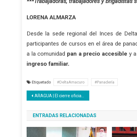
***Trabajadoras, trabajadores y brigadistas s
LORENA ALMARZA
Desde la sede regional del Inces de Del
participantes de cursos en el área de panad
a la comunidad
pan a precio accesible
y a
ingreso familiar.
Etiquetado
#DeltaAmacuro
#Panadería
Navegación
ARAGUA | El cierre oficial de año arrojó resultados de constancia y esfuerzo indetenible
de
ENTRADAS RELACIONADAS
entradas