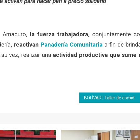
e activan para hacer pan a precio solidario
ta Amacuro,
la fuerza trabajadora
, conjuntamente c
ería
, reactivan
Panadería Comunitaria
a fin de brind
 su vez, realizar una
actividad productiva que sume 
BOLÍVAR | Taller de comidas alternativas para mascotas se dictó en el parque Cachamay