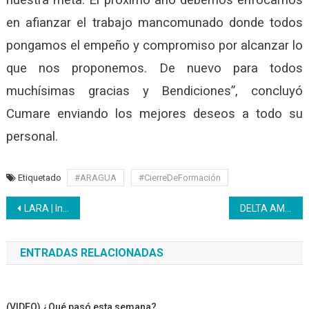
en afianzar el trabajo mancomunado donde todos
pongamos el empeño y compromiso por alcanzar lo
que nos proponemos. De nuevo para todos
muchísimas gracias y Bendiciones”, concluyó
Cumare enviando los mejores deseos a todo su
personal.
Etiquetado
#ARAGUA
#CierreDeFormación
Navegación
LARA | Inces finaliza 2020 con resultados exitosos de cara al COVID-19
DELTA AMACURO | Reactivación de Panadería Comunitaria al servicio de la comunidad
de
ENTRADAS RELACIONADAS
entradas
(VIDEO) ¿Qué pasó esta semana?