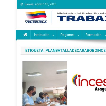
Saltar
jueves, agosto 06, 2026
al
contenido
Instituto Nacional de Ca
Inces
Institución
Regiones
Formación
ETIQUETA:
PLANBATALLADECARABOBOINCE