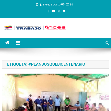
Saltar
jueves, agosto 06, 2026
al
contenido
Instituto Nacional de
Inces
Capacitación y Educación
Socialista
ETIQUETA:
#PLANBOSQUEBICENTENARIO