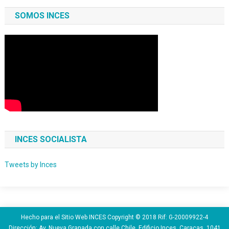
SOMOS INCES
INCES SOCIALISTA
Tweets by Inces
Hecho para el Sitio Web INCES Copyright © 2018 Rif: G-20009922-4
Dirección: Av. Nueva Granada con calle Chile, Edificio Inces. Caracas. 1041