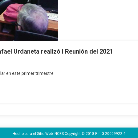
el Urdaneta realizó I Reunión del 2021
llar en este primer trimestre
Hecho para el Sitio Web INCES Copyright © 2018 Rif: G-20009922-4