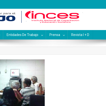
pacitación y Educación Socialis
Entidades De Trabajo
Prensa
Revista I + D