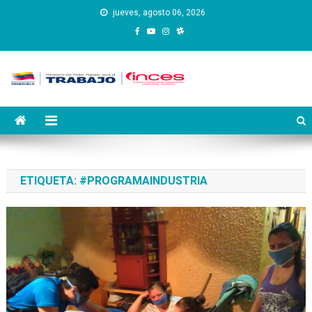
Saltar
jueves, agosto 06, 2026
al
contenido
Instituto Nacional de
Inces
Capacitación y Educación
Socialista
ETIQUETA:
#PROGRAMAINDUSTRIA