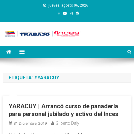
Saltar
jueves, agosto 06, 2026
al
contenido
Instituto Nacional de
Inces
Capacitación y Educación
Socialista
ETIQUETA:
#YARACUY
YARACUY | Arrancó curso de panadería
para personal jubilado y activo del Inces
Gilberto Daly
31 Diciembre, 2019