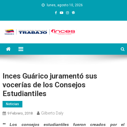
Saltar
lunes, agosto 10, 2026
al
contenido
Instituto Nacional de
Inces
Capacitación y Educación
Socialista
Inces Guárico juramentó sus
vocerías de los Consejos
Estudiantiles
Noticias
Gilberto Daly
9 Febrero, 2018
** L
os consejos estudiantiles fueron creados por el