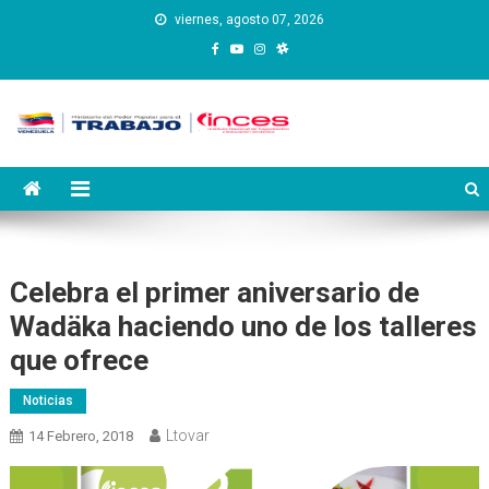
Saltar
viernes, agosto 07, 2026
al
contenido
Instituto Nacional de
Inces
Capacitación y Educación
Socialista
Celebra el primer aniversario de
Wadäka haciendo uno de los talleres
que ofrece
Noticias
Ltovar
14 Febrero, 2018